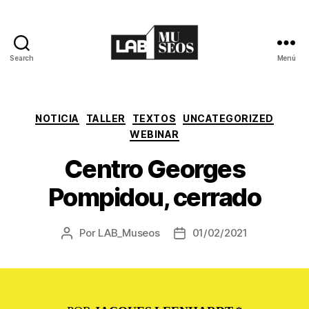
Search
Menú
LAB_Museos
Categorías
NOTICIA
TALLER
TEXTOS
UNCATEGORIZED
WEBINAR
Centro Georges
Pompidou, cerrado
Por
LAB_Museos
01/02/2021
Autor
Fecha
de
de
la
publicación
Entrada